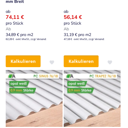
mm Breit
ab
ab
74,11 €
56,14 €
pro Stück
pro Stück
Ab
Ab
34,89 €
pro m2
31,19 €
pro m2
62,28 €
47,18 €
Kalkulieren
Kalkulieren
Zur Wunschliste hinzufügen
Zur Wunsch