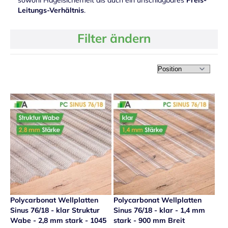
sowohl Hagelsicherheit als auch ein unschlagbares
Preis-
Leitungs-Verhältnis
.
Filter ändern
In ab
Polycarbonat Wellplatten
Polycarbonat Wellplatten
Sinus 76/18 - klar Struktur
Sinus 76/18 - klar - 1,4 mm
Wabe - 2,8 mm stark - 1045
stark - 900 mm Breit