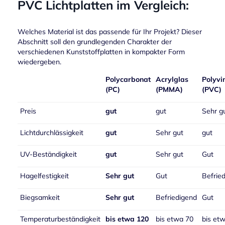
PVC Lichtplatten im Vergleich:
Welches Material ist das passende für Ihr Projekt? Dieser
Abschnitt soll den grundlegenden Charakter der
verschiedenen Kunststoffplatten in kompakter Form
wiedergeben.
Polycarbonat
Acrylglas
Polyvi
(PC)
(PMMA)
(PVC)
Preis
gut
gut
Sehr g
Lichtdurchlässigkeit
gut
Sehr gut
gut
UV-Beständigkeit
gut
Sehr gut
Gut
Hagelfestigkeit
Sehr gut
Gut
Befrie
Biegsamkeit
Sehr gut
Befriedigend
Gut
Temperaturbeständigkeit
bis etwa 120
bis etwa 70
bis et