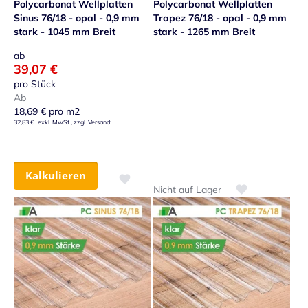
Polycarbonat Wellplatten
Polycarbonat Wellplatten
Sinus 76/18 - opal - 0,9 mm
Trapez 76/18 - opal - 0,9 mm
stark - 1045 mm Breit
stark - 1265 mm Breit
ab
39,07 €
pro Stück
Ab
18,69 €
pro m2
32,83 €
Kalkulieren
Zur Wunschliste hinzufügen
Nicht auf Lager
Zur Wunschliste