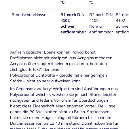
°C
°C
Brandschutzklasse
B1 nach DIN
B2 nach DIN
B1 nac
4102
4102
4102
Schwer
Normal
Schwe
entflammbar
entflammbar
entfla
Auf rein optischer Ebene können Polycarbonat
Profilplatten nicht mit Wellprofil aus Acrylglas mithalten.
Acrylglas überzeugt mit seinem glasklaren, brillanten
„Echtglas-Effekt“, den eine
Polycarbonat Lichtplatte – gerade mit einer geringen
Stärke – nicht so sehr aufweisen kann.
Im Gegensatz zu Acryl Wellplatten sind Ausführungen aus
Polycarbonat weicher, weshalb sie je nach Stärke leichter
nachgeben und federn. Vor allem für Überdachungen
bietet diese Eigenschaft einen enormen Vorteil. Bei Hagel
gehen die PC Wellplatten nicht zu Bruch. Stattdessen
halten sie einem Hagelschlag mit Körnern bis zu einem
Durchmesser von bis zu 40 mm stand. Damit haben Sie für