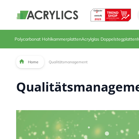
Direkt zum Inhalt
Polycarbonat Hohlkammerplatten
Acrylglas Doppelstegplatten
Home
Qualitätsmanagement
Qualitätsmanageme