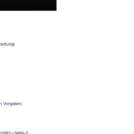
beitung)
en Vorgaben.
 02683 / 9456-0