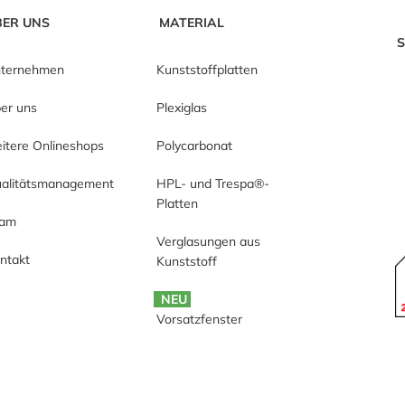
BER UNS
MATERIAL
S
ternehmen
Kunststoffplatten
er uns
Plexiglas
itere Onlineshops
Polycarbonat
alitätsmanagement
HPL- und Trespa®-
Platten
eam
Verglasungen aus
ntakt
Kunststoff
NEU
Vorsatzfenster