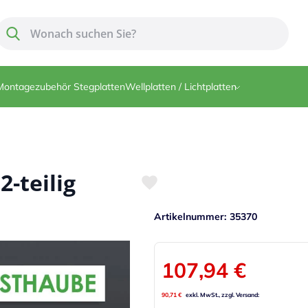
Suche
Suche
Montagezubehör Stegplatten
Wellplatten / Lichtplatten
2-teilig
Artikelnummer
35370
107,94 €
90,71 €