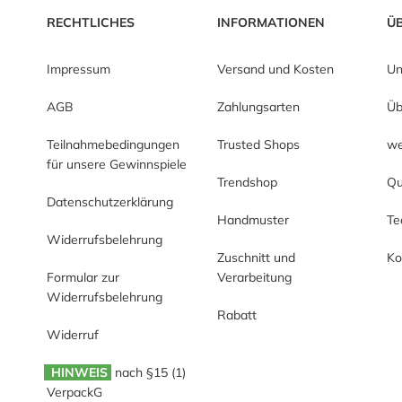
RECHTLICHES
INFORMATIONEN
Ü
Impressum
Versand und Kosten
Un
AGB
Zahlungsarten
Üb
Teilnahmebedingungen
Trusted Shops
we
für unsere Gewinnspiele
Trendshop
Qu
Datenschutzerklärung
Handmuster
T
Widerrufsbelehrung
Zuschnitt und
Ko
Formular zur
Verarbeitung
Widerrufsbelehrung
Rabatt
Widerruf
HINWEIS
nach §15 (1)
VerpackG