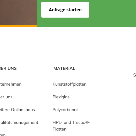
Anfrage starten
BER UNS
MATERIAL
S
ternehmen
Kunststoffplatten
er uns
Plexiglas
itere Onlineshops
Polycarbonat
alitätsmanagement
HPL- und Trespa®-
Platten
eam