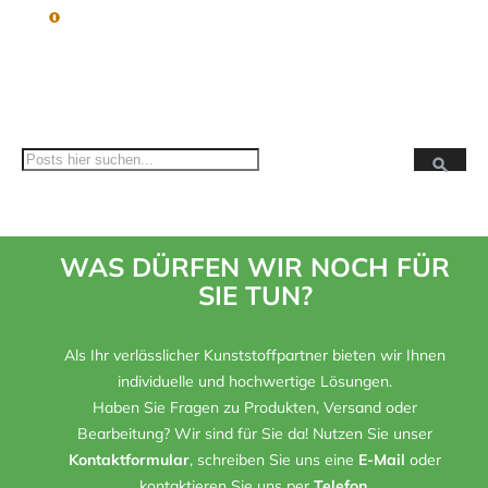
Suc
Suche
WAS DÜRFEN WIR NOCH FÜR
SIE TUN?
Als Ihr verlässlicher Kunststoffpartner bieten wir Ihnen
individuelle und hochwertige Lösungen.
Haben Sie Fragen zu Produkten, Versand oder
Bearbeitung? Wir sind für Sie da! Nutzen Sie unser
Kontaktformular
, schreiben Sie uns eine
E-Mail
oder
kontaktieren Sie uns per
Telefon
.