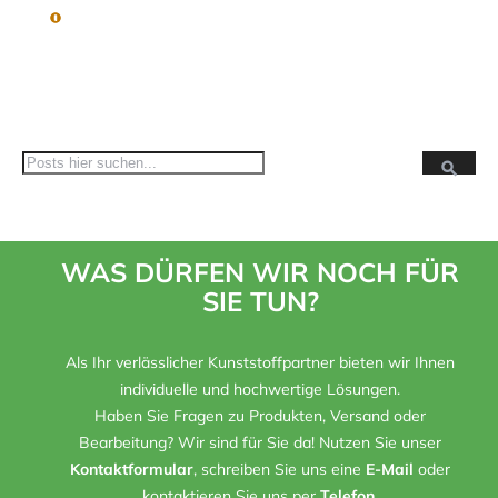
Suc
Suche
WAS DÜRFEN WIR NOCH FÜR
SIE TUN?
Als Ihr verlässlicher Kunststoffpartner bieten wir Ihnen
individuelle und hochwertige Lösungen.
Haben Sie Fragen zu Produkten, Versand oder
Bearbeitung? Wir sind für Sie da! Nutzen Sie unser
Kontaktformular
, schreiben Sie uns eine
E-Mail
oder
kontaktieren Sie uns per
Telefon
.