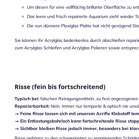
Um diesen für eine vollflächig brillante Oberfläche zu e
Das leere und frisch reparierte Aquarium sieht wieder 
Die nun dünnere Plexiglas Platte hat nicht genügend S
Sie können Ihr Acrylglas bedenkenlos durch abschleifen repa
zum Acrylglas Schleifen und
Acrylglas Polieren
sowie entspre
Risse (fein bis fortschreitend)
Typisch bei:
falschen Reinigungsmitteln, zu fest angezogenen 
Reparierbarkeit:
Nein. Immer nur temporär & optisch nie unsic
→ Feine Risse lassen sich mit unserem Acrifix Klebstoff tem
→ Ein Entlastungsbohrloch kann fortschreitende Risse stop
→ Sichtbar bleiben Risse jedoch immer, besonders bei klare
Risse gehören zu den schwierigsten zu reparierenden Schäden 