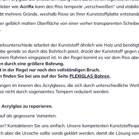
Kleber wie
Acrifix
kann den Riss temporär „verschweißen“ und stabilisi
bt mehrere Gründe, weshalb Risse an Ihrer Kunststoffplatte entstand
der gelblich matten Oberfläche von einer vorher transparenten Scheib
.
tsunterschiede arbeitet der Kunststoff ähnlich wie Holz und benötig
ube gerade so durch das Bohrloch passt, drückt der Kunststoff gegen
in einem Rahmen eingepasst ist. In der Regel kommt es vor dem Riss ab
ren durch eine größere Bohrung.
 in der Regel nur noch den vollständigen Bruch.
finden Sie bei uns auf der Seite
PLEXIGLAS Bohren
.
ngen im inneren des Acrylglases, die sich durch unterschiedliche We
ese nicht durch sogenanntes Tempern reduziert werden.
s Acrylglas zu reparieren.
auf als gegossene Varianten.
er? Kontaktieren Sie uns einfach. Unsere kompetenten Kunststoffexper
h aber die Ursache sollte vorab geklärt werden, damit die Lösung von 