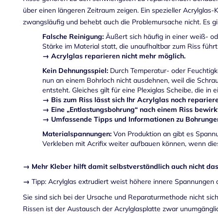
über einen längeren Zeitraum zeigen. Ein spezieller Acrylglas-
zwangsläufig und behebt auch die Problemursache nicht. Es gi
Falsche Reinigung:
Äußert sich häufig in einer weiß- o
Stärke im Material statt, die unaufhaltbar zum Riss führt
→ Acrylglas reparieren nicht mehr möglich.
Kein Dehnungsspiel:
Durch Temperatur- oder Feuchtigkei
nun an einem Bohrloch nicht ausdehnen, weil die Schra
entsteht. Gleiches gilt für eine Plexiglas Scheibe, die 
→ Bis zum Riss lässt sich Ihr Acrylglas noch reparie
→ Eine „Entlastungsbohrung“ nach einem Riss bewirkt
→ Umfassende Tipps und Informationen zu Bohrungen 
Materialspannungen:
Von Produktion an gibt es Spannu
Verkleben mit Acrifix weiter aufbauen können, wenn di
→
Mehr Kleber hilft damit selbstverständlich auch nicht da
→
Tipp: Acrylglas extrudiert weist höhere innere Spannungen 
Sie sind sich bei der Ursache und Reparaturmethode nicht sich
Rissen ist der Austausch der Acrylglasplatte zwar unumgänglic