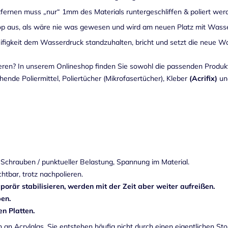
ntfernen muss „nur“ 1mm des Materials runtergeschliffen & poliert wer
Top aus, als wäre nie was gewesen und wird am neuen Platz mit Wasser
teifigkeit dem Wasserdruck standzuhalten, bricht und setzt die neue
rieren? In unserem Onlineshop finden Sie sowohl die passenden Produ
chende
Poliermittel, Poliertücher (Mikrofasertücher)
,
Kleber
(Acrifix)
un
Schrauben / punktueller Belastung, Spannung im Material.
htbar, trotz nachpolieren.
porär stabilisieren, werden mit der Zeit aber weiter aufreißen.
pen.
n Platten.
an Acrylglas. Sie entstehen häufig nicht durch einen eigentlichen St