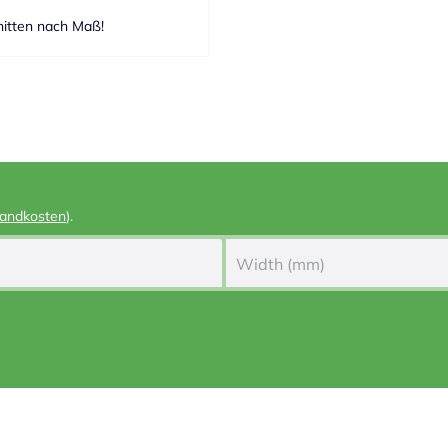
nitten nach Maß!
andkosten
).