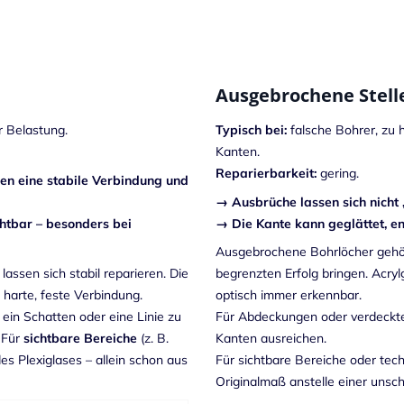
Ausgebrochene Stelle
 Belastung.
Typisch bei:
falsche Bohrer, zu 
Kanten.
Reparierbarkeit:
gering.
gen eine stabile Verbindung und
→ Ausbrüche lassen sich nicht „
chtbar – besonders bei
→ Die Kante kann geglättet, ent
Ausgebrochene Bohrlöcher gehör
assen sich stabil reparieren. Die
begrenzten Erfolg bringen. Acrylgl
 harte, feste Verbindung.
optisch immer erkennbar.
e ein Schatten oder eine Linie zu
Für Abdeckungen oder verdeckte
. Für
sichtbare Bereiche
(z. B.
Kanten ausreichen.
s Plexiglases – allein schon aus
Für sichtbare Bereiche oder te
Originalmaß anstelle einer unsc