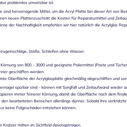
atur problemlos umsetzbar ist.
te sind hervorragende Mittel, um die Acryl Platte bei dieser Art von B
einen neuen Plattenzuschnitt die Kosten für Reparaturmittel und Zeitau
inne der Nachhaltigkeit empfehlen wir hier natürlich die Acrylglas Re
eugeinschläge, Stöße, Schleifen ohne Wasser.
r Körnung von 800 – 3000 und geeignete Poliermittel (Paste und Tücher
ünner geschliffen werden
e Oberfläche der Acrylglasplatte gleichmäßig abgeschliffen und sorgf
ngernagel spürbar sind - können mit Sorgfalt und Zeitaufwand wieder 
ieren immer feinerer Körnung, damit die Oberfläche nach dem finalen 
n den bearbeiteten Bereichen allerdings dünner. Sobald ihre verkratzte
atur keine Folgeschäden entstehen können.
n Kratzer mitten im Sichtfeld davongetragen.