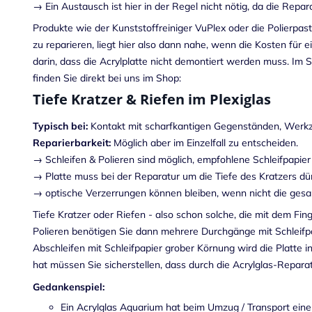
→ Ein Austausch ist hier in der Regel nicht nötig, da die Repar
Produkte wie der Kunststoffreiniger VuPlex oder die Polierpas
zu reparieren, liegt hier also dann nahe, wenn die Kosten für 
darin, dass die Acrylplatte nicht demontiert werden muss. Im S
finden Sie direkt bei uns im Shop:
Tiefe Kratzer & Riefen im Plexiglas
Typisch bei:
Kontakt mit scharfkantigen Gegenständen, Werkz
Reparierbarkeit:
Möglich aber im Einzelfall zu entscheiden.
→ Schleifen & Polieren sind möglich, empfohlene Schleifpapie
→ Platte muss bei der Reparatur um die Tiefe des Kratzers d
→ optische Verzerrungen können bleiben, wenn nicht die gesamt
Tiefe Kratzer oder Riefen - also schon solche, die mit dem Fi
Polieren benötigen Sie dann mehrere Durchgänge mit Schleifpap
Abschleifen mit Schleifpapier grober Körnung wird die Platte i
hat müssen Sie sicherstellen, dass durch die Acrylglas-Repar
Gedankenspiel:
Ein Acrylglas Aquarium hat beim Umzug / Transport eine