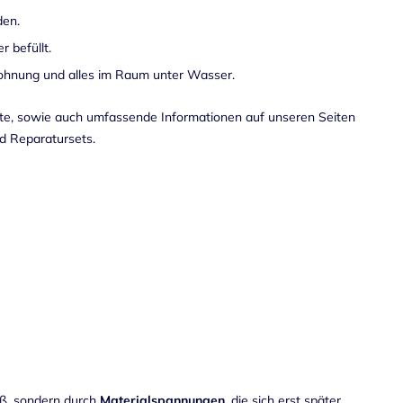
den.
 befüllt.
 Wohnung und alles im Raum unter Wasser.
kte, sowie auch umfassende Informationen auf unseren Seiten
d Reparatursets.
oß, sondern durch
Materialspannungen
, die sich erst später